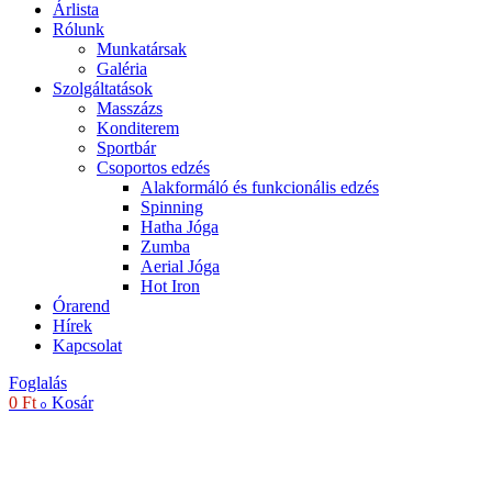
Árlista
Rólunk
Munkatársak
Galéria
Szolgáltatások
Masszázs
Konditerem
Sportbár
Csoportos edzés
Alakformáló és funkcionális edzés
Spinning
Hatha Jóga
Zumba
Aerial Jóga
Hot Iron
Órarend
Hírek
Kapcsolat
Foglalás
0
Ft
Kosár
0