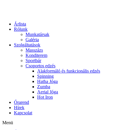
Skip
to
content
Árlista
Rólunk
Munkatársak
Galéria
Szolgáltatások
Masszázs
Konditerem
Sportbár
Csoportos edzés
Alakformáló és funkcionális edzés
Spinning
Hatha Jóga
Zumba
Aerial Jóga
Hot Iron
Órarend
Hírek
Kapcsolat
Menü