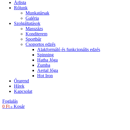
Árlista
Rólunk
Munkatársak
Galéria
Szolgáltatások
Masszázs
Konditerem
Sportbár
Csoportos edzés
Alakformáló és funkcionális edzés
Spinning
Hatha Jóga
Zumba
Aerial Jóga
Hot Iron
Órarend
Hírek
Kapcsolat
Foglalás
0
Ft
Kosár
0