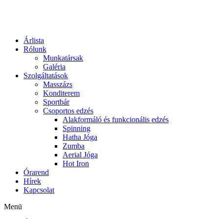
Skip
to
content
Árlista
Rólunk
Munkatársak
Galéria
Szolgáltatások
Masszázs
Konditerem
Sportbár
Csoportos edzés
Alakformáló és funkcionális edzés
Spinning
Hatha Jóga
Zumba
Aerial Jóga
Hot Iron
Órarend
Hírek
Kapcsolat
Menü