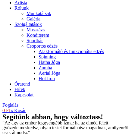
Árlista
Rólunk
Munkatársak
Galéria
Szolgáltatások
Masszázs
Konditerem
Sportbár
Csoportos edzés
Alakformáló és funkcionális edzés
Spinning
Hatha Jóga
Zumba
Aerial Jóga
Hot Iron
Órarend
Hírek
Kapcsolat
Foglalás
0
Ft
Kosár
0
Segítünk abban, hogy változtass!
“Az agy az ember leggyengébb izma: ha az elméd felett
győzedelmeskedsz, olyan testet formálhatsz magadnak, amilyenről
csak álmodsz”