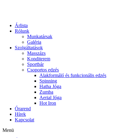
Skip
to
content
Árlista
Rólunk
Munkatársak
Galéria
Szolgáltatások
Masszázs
Konditerem
Sportbár
Csoportos edzés
Alakformáló és funkcionális edzés
Spinning
Hatha Jóga
Zumba
Aerial Jóga
Hot Iron
Órarend
Hírek
Kapcsolat
Menü