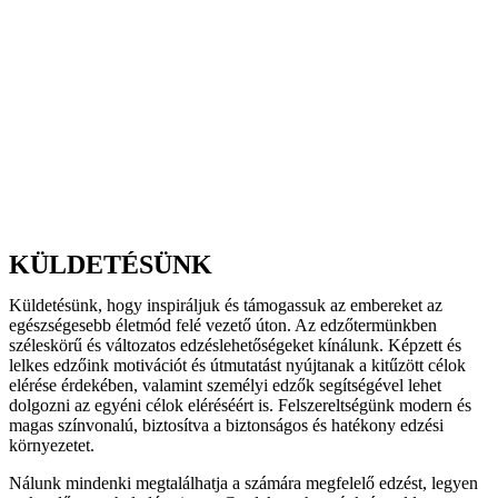
KÜLDETÉSÜNK
Küldetésünk, hogy inspiráljuk és támogassuk az embereket az
egészségesebb életmód felé vezető úton. Az edzőtermünkben
széleskörű és változatos edzéslehetőségeket kínálunk. Képzett és
lelkes edzőink motivációt és útmutatást nyújtanak a kitűzött célok
elérése érdekében, valamint személyi edzők segítségével lehet
dolgozni az egyéni célok eléréséért is. Felszereltségünk modern és
magas színvonalú, biztosítva a biztonságos és hatékony edzési
környezetet.
Nálunk mindenki megtalálhatja a számára megfelelő edzést, legyen