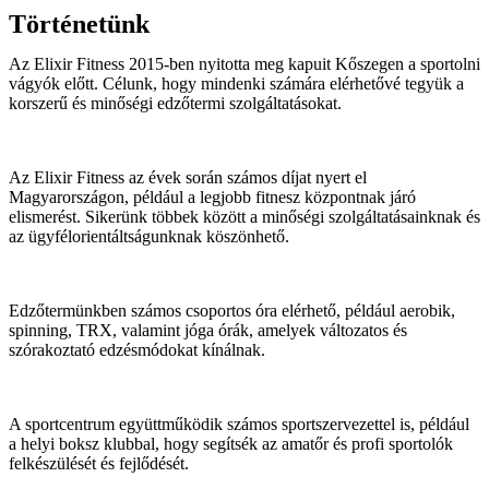
Történetünk
Az Elixir Fitness 2015-ben nyitotta meg kapuit Kőszegen a sportolni
vágyók előtt. Célunk, hogy mindenki számára elérhetővé tegyük a
korszerű és minőségi edzőtermi szolgáltatásokat.
Az Elixir Fitness az évek során számos díjat nyert el
Magyarországon, például a legjobb fitnesz központnak járó
elismerést. Sikerünk többek között a minőségi szolgáltatásainknak és
az ügyfélorientáltságunknak köszönhető.
Edzőtermünkben számos csoportos óra elérhető, például aerobik,
spinning, TRX, valamint jóga órák, amelyek változatos és
szórakoztató edzésmódokat kínálnak.
A sportcentrum együttműködik számos sportszervezettel is, például
a helyi boksz klubbal, hogy segítsék az amatőr és profi sportolók
felkészülését és fejlődését.